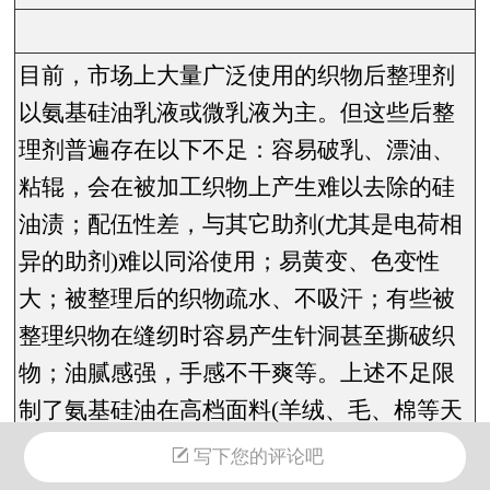
目前，市场上大量广泛使用的织物后整理剂
以氨基硅油乳液或微乳液为主。但这些后整
理
剂普遍
存在以下不足：容易破乳、漂油、
粘辊，会在被加工织物上产生难以去除的硅
油渍；配伍性差，与其它助剂(尤其是电荷相
异的助剂)难以同浴使用；易黄变、色变性
大；被整理后的织物疏水、不吸汗；有些被
整理织物在缝纫时容易
产生针洞甚至
撕破织
物；油腻感强，手感
不
干爽等。上述不足限
制了氨基硅油在高档面料(羊绒、毛、棉等天
然织物)上的应用。而亲水性氨基硅油却能解
写下您的评论吧
决上述问题。但是，要在疏水的氨基硅油分