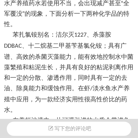
水产养殖药水若使用不当，会出现减产甚至“全
军覆没”的现象，下面分析一下两种化学品的特
性。
苯扎氯铵别名：洁尔灭
、杀藻胺
1227
、十二烷基二甲基苄基氯化铵；具有广
DDBAC
谱、高效的杀菌灭藻能力，能有效地控制水中菌
藻繁殖和粘泥生长，并具有良好的粘泥剥离作用
和一定的分散、渗透作用，同时具有一定的去
油、除臭能力和缓蚀作用。在虾
淡水鱼水产养
/
殖中应用，为一款经济实用性很高性价比的药
水。
在养虾池塘中，从河溪引进的水质会带进鱼
写下您的评论吧
类、甲壳类、各种原生物、有害细菌及病毒。鱼