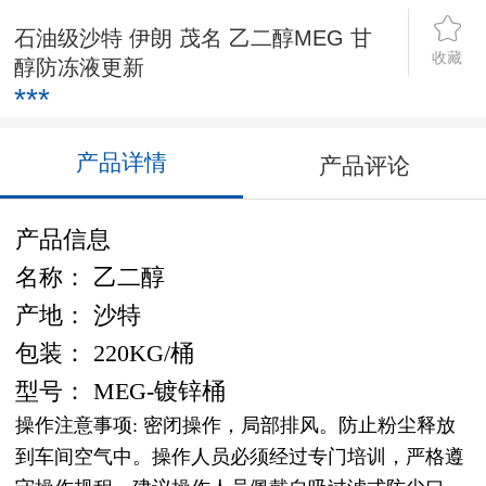
石油级沙特 伊朗 茂名 乙二醇MEG 甘
收藏
醇防冻液更新
***
产品详情
产品评论
产品信息
名称： 乙二醇
产地： 沙特
包装： 220KG/桶
型号： MEG-镀锌桶
操作注意事项: 密闭操作，局部排风。防止粉尘释放
到车间空气中。操作人员必须经过专门培训，严格遵